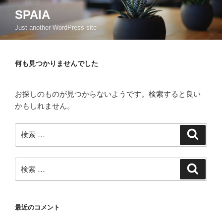
コ
SPAIA
ン
Just another WordPress site
テ
ン
ツ
何も見つかりませんでした
へ
ス
キ
お探しのものが見つからないようです。検索すると良い
ッ
かもしれません。
プ
検
検
索
索:
検
検
索
索:
最近のコメント