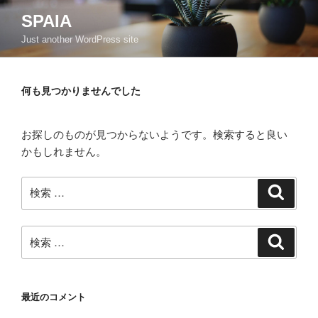
コ
SPAIA
ン
Just another WordPress site
テ
ン
ツ
何も見つかりませんでした
へ
ス
キ
お探しのものが見つからないようです。検索すると良い
ッ
かもしれません。
プ
検
検
索
索:
検
検
索
索:
最近のコメント