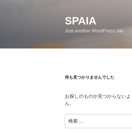
コ
ン
SPAIA
テ
ン
Just another WordPress site
ツ
へ
ス
キ
ッ
プ
何も見つかりませんでした
お探しのものが見つからないよ
ん。
検
索: