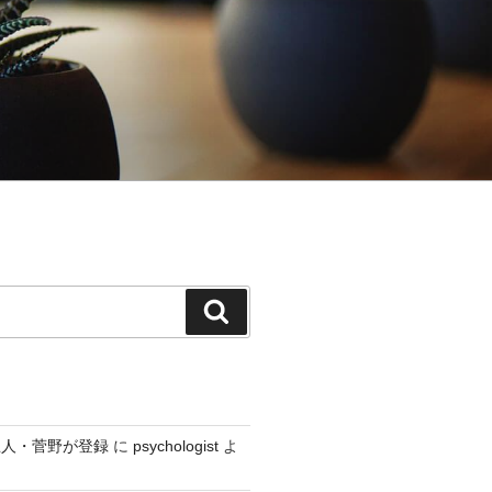
検
索
巨人・菅野が登録
に
psychologist
よ