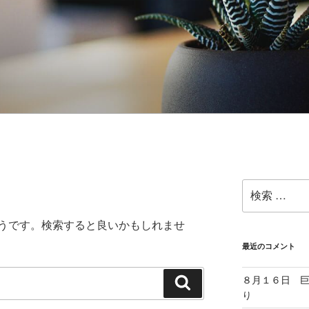
検
索:
うです。検索すると良いかもしれませ
最近のコメント
８月１６日 
検
り
索