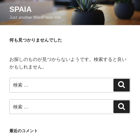
コ
SPAIA
ン
Just another WordPress site
テ
ン
ツ
何も見つかりませんでした
へ
ス
キ
お探しのものが見つからないようです。検索すると良い
ッ
かもしれません。
プ
検
検
索
索:
検
検
索
索:
最近のコメント